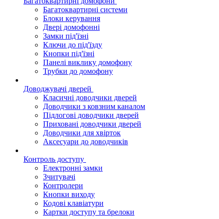
Багатоквартирні домофони
Багатоквартирні системи
Блоки керування
Двері домофонні
Замки під'їзні
Ключи до під'їзду
Кнопки під'їзні
Панелі виклику домофону
Трубки до домофону
Доводжувачі дверей
Класичні доводчики дверей
Доводчики з ковзним каналом
Підлогові доводчики дверей
Приховані доводчики дверей
Доводчики для хвірток
Аксесуари до доводчиків
Контроль доступу
Електронні замки
Зчитувачі
Контролери
Кнопки виходу
Кодові клавіатури
Картки доступу та брелоки