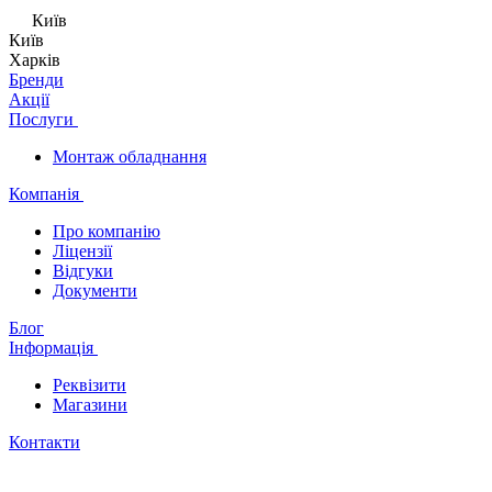
Київ
Київ
Харків
Бренди
Акції
Послуги
Монтаж обладнання
Компанія
Про компанію
Ліцензії
Відгуки
Документи
Блог
Інформація
Реквізити
Магазини
Контакти