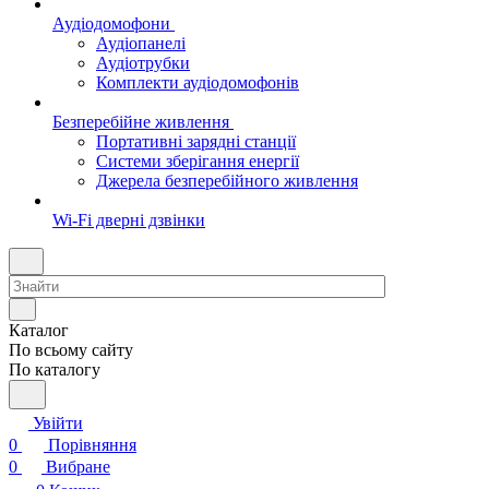
Аудіодомофони
Аудіопанелі
Аудіотрубки
Комплекти аудіодомофонів
Безперебійне живлення
Портативні зарядні станції
Системи зберігання енергії
Джерела безперебійного живлення
Wi-Fi дверні дзвінки
Каталог
По всьому сайту
По каталогу
Увійти
0
Порівняння
0
Вибране