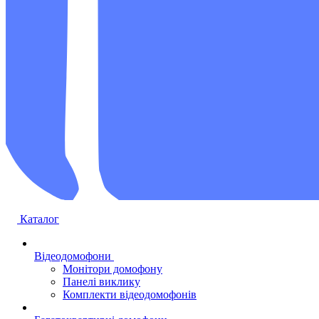
Каталог
Відеодомофони
Монітори домофону
Панелі виклику
Комплекти відеодомофонів