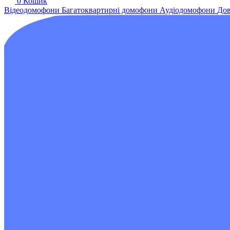
0
Кошик
Відеодомофони
Багатоквартирні домофони
Аудіодомофони
Дов