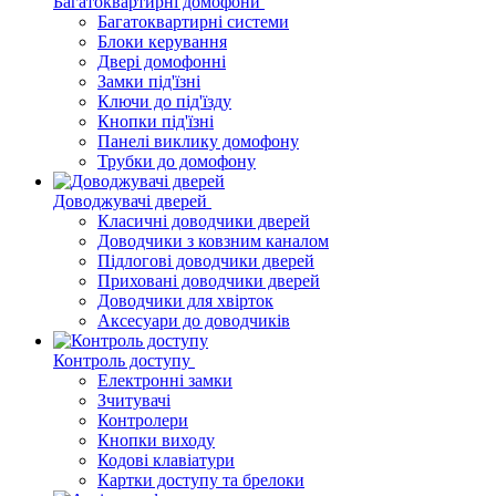
Багатоквартирні домофони
Багатоквартирні системи
Блоки керування
Двері домофонні
Замки під'їзні
Ключи до під'їзду
Кнопки під'їзні
Панелі виклику домофону
Трубки до домофону
Доводжувачі дверей
Класичні доводчики дверей
Доводчики з ковзним каналом
Підлогові доводчики дверей
Приховані доводчики дверей
Доводчики для хвірток
Аксесуари до доводчиків
Контроль доступу
Електронні замки
Зчитувачі
Контролери
Кнопки виходу
Кодові клавіатури
Картки доступу та брелоки