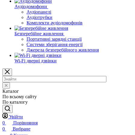
Аудіодомофони
Аудіопанелі
Аудіотрубки
Комплекти аудіодомофонів
Безперебійне живлення
Портативні зарядні станції
Системи зберігання енергії
Джерела безперебійного живлення
Wi-Fi дверні дзвінки
Каталог
По всьому сайту
По каталогу
Увійти
0
Порівняння
0
Вибране