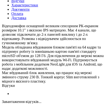
Відгуки
Характеристики
Документи
Оплата
Доставка
Відеодомофон оснащений великим сенсорним РК-екраном
розміром 10.1" з якісною IPS матрицею. Має 4 канали, що
дозволяє підключати до 2-х панелей виклику і до 2-х
відеокамер. Розмова з відвідувачем здійснюється по
гучномовному зв'язку.
Модель обладнана вбудованим блоком пам'яті на 64 кадри та
підтримує роботу із зовнішньою картою пам'яті стандарту
microSD об'ємом до 128 Гб. Для підключення до мережі можна
використовувати вбудований модуль Wi-Fi. Підтримується
робота з мобільним додатком NeoLight для iOS та Android, що
надає додаткові можливості.
Має вбудований блок живлення, що працює від мережі
змінного струму 230 В. Тонкий корпус Slim виготовлений з
міцного якісного пластику.
Відгуки
Завантаження відгуків...