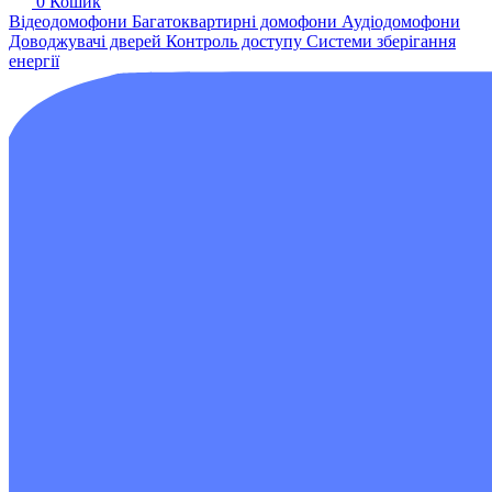
0
Кошик
Відеодомофони
Багатоквартирні домофони
Аудіодомофони
Доводжувачі дверей
Контроль доступу
Системи зберігання
енергії