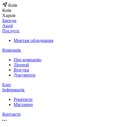
Київ
Київ
Харків
Бренди
Акції
Послуги
Монтаж обладнання
Компанія
Про компанію
Ліцензії
Відгуки
Документи
Блог
Інформація
Реквізити
Магазини
Контакти