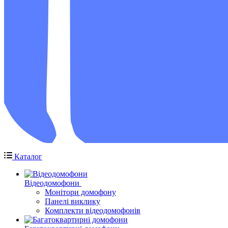
Каталог
Відеодомофони
Монітори домофону
Панелі виклику
Комплекти відеодомофонів