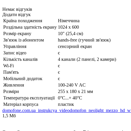
Немає відгуків
Додати відгук
Країна походження
Німеччина
Роздільна здатність екрану
1024 x 600
Розмір екрану
10" (25,4 см)
Зв'язок із абонентом
hands-free (гучний зв'язок)
Управління
сенсорний екран
Запис відео
є
Кількість каналів
4 канали (2 панелі, 2 камери)
Wi-Fi
є
Пам'ять
є
Мобільний додаток
є
Живлення
100-240 V AC
Розміри
255 х 180 х 21 мм
Температура експлуатації
0°C...+ 40°C
Матеріал корпуса
пластик
domofone.com.ua_instrukcya_videodomofon_neolight_mezzo_hd_w
1,5 Мб