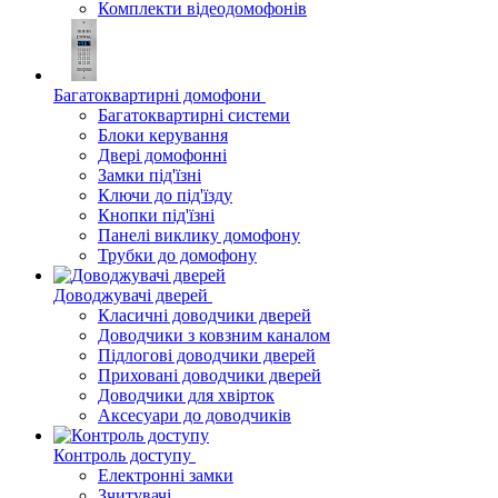
Комплекти відеодомофонів
Багатоквартирні домофони
Багатоквартирні системи
Блоки керування
Двері домофонні
Замки під'їзні
Ключи до під'їзду
Кнопки під'їзні
Панелі виклику домофону
Трубки до домофону
Доводжувачі дверей
Класичні доводчики дверей
Доводчики з ковзним каналом
Підлогові доводчики дверей
Приховані доводчики дверей
Доводчики для хвірток
Аксесуари до доводчиків
Контроль доступу
Електронні замки
Зчитувачі