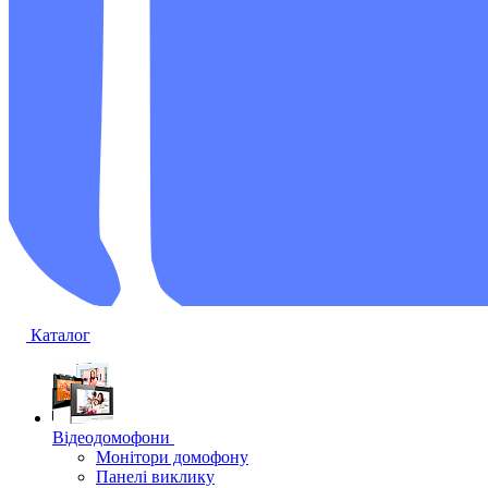
Каталог
Відеодомофони
Монітори домофону
Панелі виклику