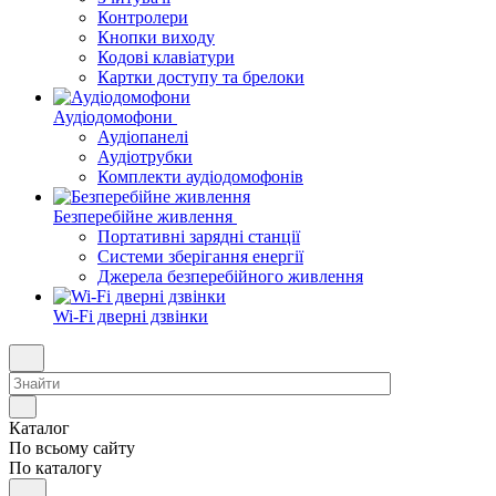
Контролери
Кнопки виходу
Кодові клавіатури
Картки доступу та брелоки
Аудіодомофони
Аудіопанелі
Аудіотрубки
Комплекти аудіодомофонів
Безперебійне живлення
Портативні зарядні станції
Системи зберігання енергії
Джерела безперебійного живлення
Wi-Fi дверні дзвінки
Каталог
По всьому сайту
По каталогу