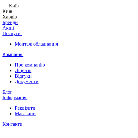
Київ
Київ
Харків
Бренди
Акції
Послуги
Монтаж обладнання
Компанія
Про компанію
Ліцензії
Відгуки
Документи
Блог
Інформація
Реквізити
Магазини
Контакти