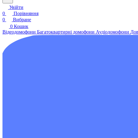
Увійти
0
Порівняння
0
Вибране
0
Кошик
Відеодомофони
Багатоквартирні домофони
Аудіодомофони
Дов