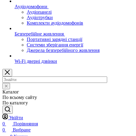
Аудіодомофони
Аудіопанелі
Аудіотрубки
Комплекти аудіодомофонів
Безперебійне живлення
Портативні зарядні станції
Системи зберігання енергії
Джерела безперебійного живлення
Wi-Fi дверні дзвінки
Каталог
По всьому сайту
По каталогу
Увійти
0
Порівняння
0
Вибране