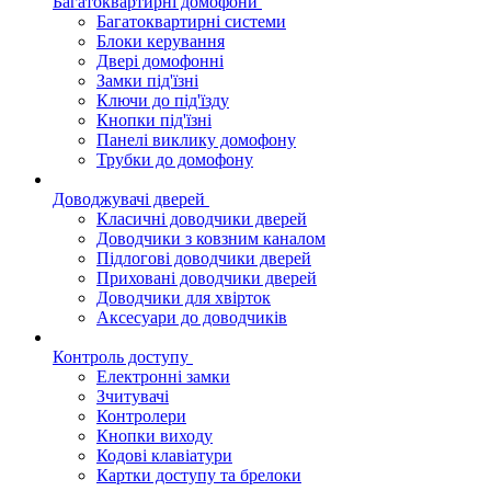
Багатоквартирні домофони
Багатоквартирні системи
Блоки керування
Двері домофонні
Замки під'їзні
Ключи до під'їзду
Кнопки під'їзні
Панелі виклику домофону
Трубки до домофону
Доводжувачі дверей
Класичні доводчики дверей
Доводчики з ковзним каналом
Підлогові доводчики дверей
Приховані доводчики дверей
Доводчики для хвірток
Аксесуари до доводчиків
Контроль доступу
Електронні замки
Зчитувачі
Контролери
Кнопки виходу
Кодові клавіатури
Картки доступу та брелоки