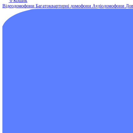
0
Кошик
Відеодомофони
Багатоквартирні домофони
Аудіодомофони
Дов