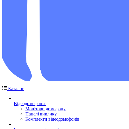
Каталог
Відеодомофони
Монітори домофону
Панелі виклику
Комплекти відеодомофонів