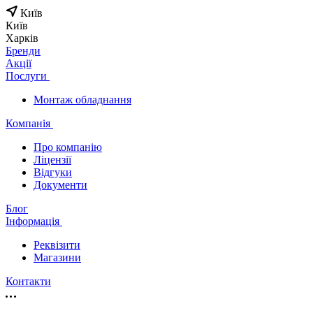
Київ
Київ
Харків
Бренди
Акції
Послуги
Монтаж обладнання
Компанія
Про компанію
Ліцензії
Відгуки
Документи
Блог
Інформація
Реквізити
Магазини
Контакти