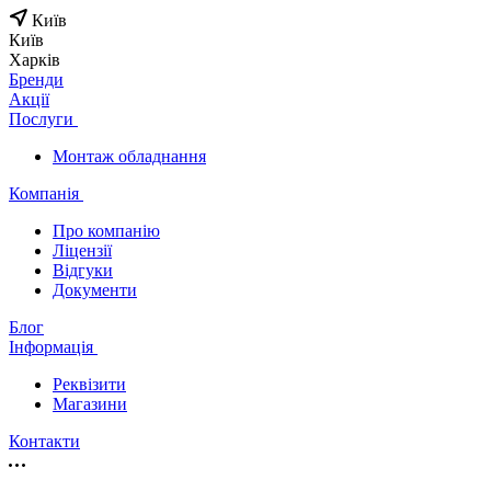
Київ
Київ
Харків
Бренди
Акції
Послуги
Монтаж обладнання
Компанія
Про компанію
Ліцензії
Відгуки
Документи
Блог
Інформація
Реквізити
Магазини
Контакти