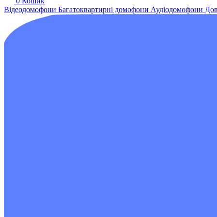
0
Кошик
Відеодомофони
Багатоквартирні домофони
Аудіодомофони
Дов