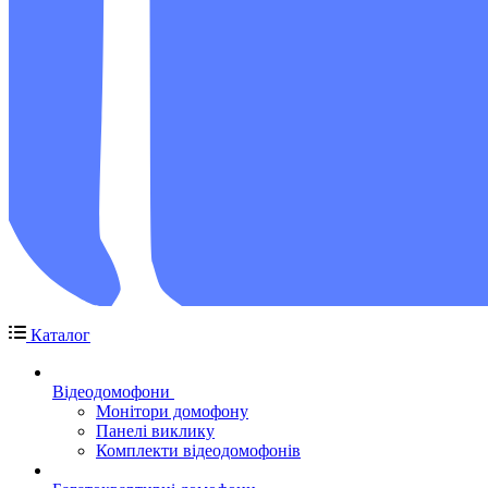
Каталог
Відеодомофони
Монітори домофону
Панелі виклику
Комплекти відеодомофонів