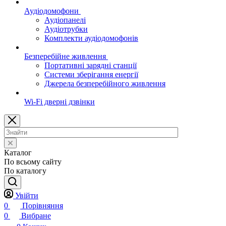
Аудіодомофони
Аудіопанелі
Аудіотрубки
Комплекти аудіодомофонів
Безперебійне живлення
Портативні зарядні станції
Системи зберігання енергії
Джерела безперебійного живлення
Wi-Fi дверні дзвінки
Каталог
По всьому сайту
По каталогу
Увійти
0
Порівняння
0
Вибране