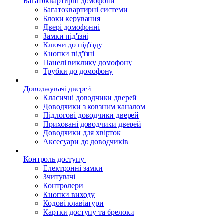
Багатоквартирні домофони
Багатоквартирні системи
Блоки керування
Двері домофонні
Замки під'їзні
Ключи до під'їзду
Кнопки під'їзні
Панелі виклику домофону
Трубки до домофону
Доводжувачі дверей
Класичні доводчики дверей
Доводчики з ковзним каналом
Підлогові доводчики дверей
Приховані доводчики дверей
Доводчики для хвірток
Аксесуари до доводчиків
Контроль доступу
Електронні замки
Зчитувачі
Контролери
Кнопки виходу
Кодові клавіатури
Картки доступу та брелоки