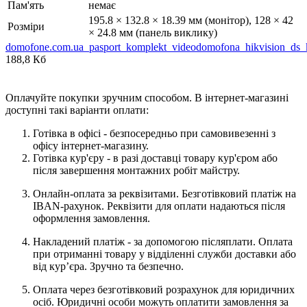
Пам'ять
немає
195.8 × 132.8 × 18.39 мм (монітор), 128 × 42
Розміри
× 24.8 мм (панель виклику)
domofone.com.ua_pasport_komplekt_videodomofona_hikvision_ds_
188,8 Кб
Оплачуйте покупки зручним способом. В інтернет-магазині
доступні такі варіанти оплати:
Готівка в офісі - безпосередньо при самовивезенні з
офісу інтернет-магазину.
Готівка кур'єру - в разі доставці товару кур'єром або
після завершення монтажних робіт майстру.
Онлайн-оплата за реквізитами. Безготівковий платіж на
IBAN-рахунок. Реквізити для оплати надаються після
оформлення замовлення.
Накладений платіж - за допомогою післяплати. Оплата
при отриманні товару у відділенні служби доставки або
від кур’єра. Зручно та безпечно.
Оплата через безготівковий розрахунок для юридичних
осіб. Юридичні особи можуть оплатити замовлення за