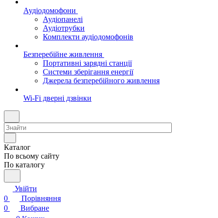
Аудіодомофони
Аудіопанелі
Аудіотрубки
Комплекти аудіодомофонів
Безперебійне живлення
Портативні зарядні станції
Системи зберігання енергії
Джерела безперебійного живлення
Wi-Fi дверні дзвінки
Каталог
По всьому сайту
По каталогу
Увійти
0
Порівняння
0
Вибране