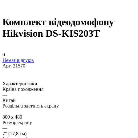
Комплект відеодомофону
Hikvision DS-KIS203T
0
Немає відгуків
Арт.
21570
Характеристики
Країна походження
—
Китай
Роздільна здатність екрану
—
800 х 480
Розмір екрану
—
7" (17,8 см)