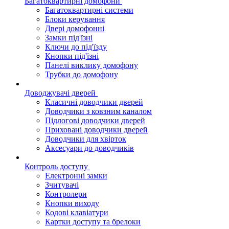
Багатоквартирні домофони
Багатоквартирні системи
Блоки керування
Двері домофонні
Замки під'їзні
Ключи до під'їзду
Кнопки під'їзні
Панелі виклику домофону
Трубки до домофону
Доводжувачі дверей
Класичні доводчики дверей
Доводчики з ковзним каналом
Підлогові доводчики дверей
Приховані доводчики дверей
Доводчики для хвірток
Аксесуари до доводчиків
Контроль доступу
Електронні замки
Зчитувачі
Контролери
Кнопки виходу
Кодові клавіатури
Картки доступу та брелоки