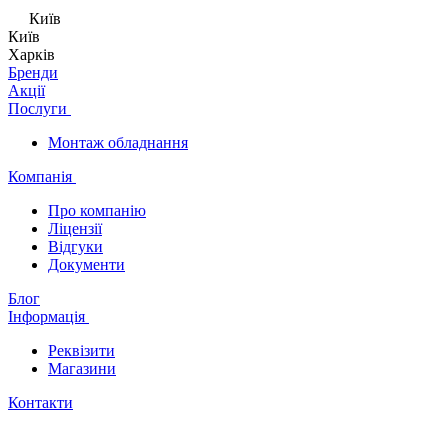
Київ
Київ
Харків
Бренди
Акції
Послуги
Монтаж обладнання
Компанія
Про компанію
Ліцензії
Відгуки
Документи
Блог
Інформація
Реквізити
Магазини
Контакти