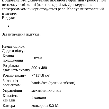
Вбудована ІЧ-підсвічування забезпечує ефективну роботу при
низькому освітленні (дальність до 2 м). Для керування
електрозамком використовується реле. Корпус виготовлений
із металу.
Відгуки
Завантаження відгуків...
Немає оцінок
Додати відгук
Країна
Китай
походження
Роздільна
800 х 480
здатність екрану
Розмір екрану
7" (17,8 см)
Зв'язок із
hands-free (гучний зв'язок)
абонентом
Управління
механічні кнопки
Кількість
2 канали
каналів
Камера
кольорова 0.5 Мп