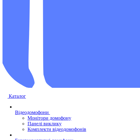
Каталог
Відеодомофони
Монітори домофону
Панелі виклику
Комплекти відеодомофонів