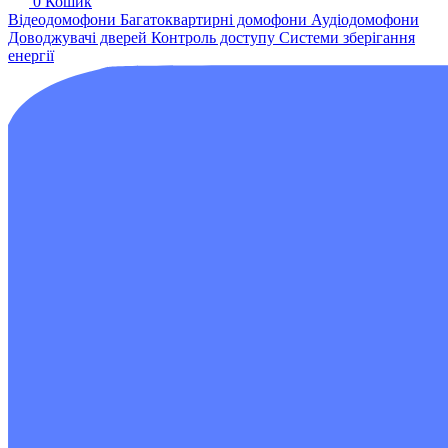
0
Кошик
Відеодомофони
Багатоквартирні домофони
Аудіодомофони
Доводжувачі дверей
Контроль доступу
Системи зберігання
енергії