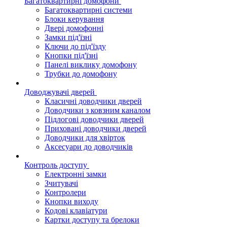
Багатоквартирні домофони
Багатоквартирні системи
Блоки керування
Двері домофонні
Замки під'їзні
Ключи до під'їзду
Кнопки під'їзні
Панелі виклику домофону
Трубки до домофону
Доводжувачі дверей
Класичні доводчики дверей
Доводчики з ковзним каналом
Підлогові доводчики дверей
Приховані доводчики дверей
Доводчики для хвірток
Аксесуари до доводчиків
Контроль доступу
Електронні замки
Зчитувачі
Контролери
Кнопки виходу
Кодові клавіатури
Картки доступу та брелоки