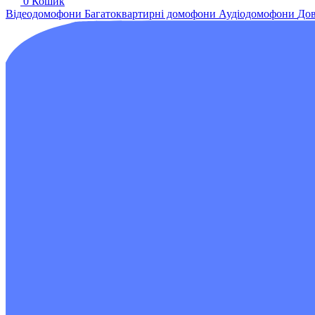
0
Кошик
Відеодомофони
Багатоквартирні домофони
Аудіодомофони
Дов