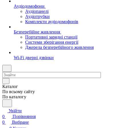
Аудіодомофони
Аудіопанелі
Аудіотрубки
Комплекти аудіодомофонів
Безперебійне живлення
Портативні зарядні станції
Системи зберігання енергії
Джерела безперебійного живлення
Wi-Fi дверні дзвінки
Каталог
По всьому сайту
По каталогу
Увійти
0
Порівняння
0
Вибране