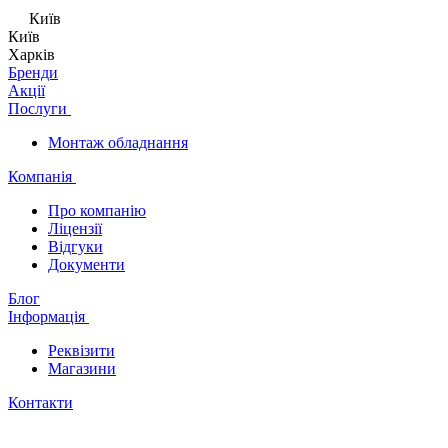
Київ
Київ
Харків
Бренди
Акції
Послуги
Монтаж обладнання
Компанія
Про компанію
Ліцензії
Відгуки
Документи
Блог
Інформація
Реквізити
Магазини
Контакти