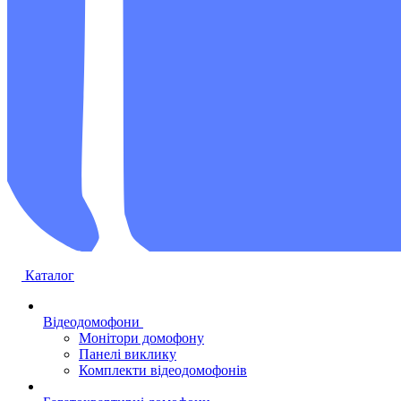
Каталог
Відеодомофони
Монітори домофону
Панелі виклику
Комплекти відеодомофонів