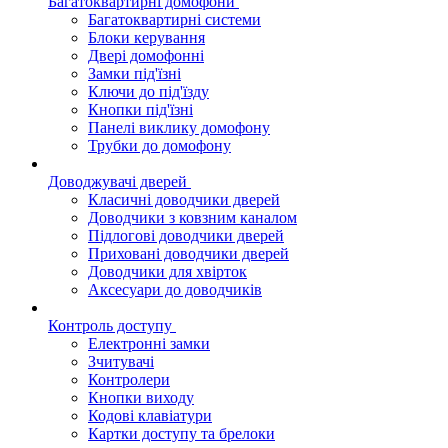
Багатоквартирні домофони
Багатоквартирні системи
Блоки керування
Двері домофонні
Замки під'їзні
Ключи до під'їзду
Кнопки під'їзні
Панелі виклику домофону
Трубки до домофону
Доводжувачі дверей
Класичні доводчики дверей
Доводчики з ковзним каналом
Підлогові доводчики дверей
Приховані доводчики дверей
Доводчики для хвірток
Аксесуари до доводчиків
Контроль доступу
Електронні замки
Зчитувачі
Контролери
Кнопки виходу
Кодові клавіатури
Картки доступу та брелоки