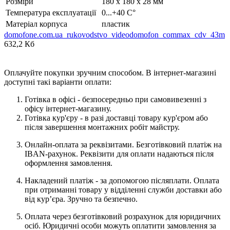
Розміри
180 х 180 х 28 мм
Температура експлуатації
0...+40 C°
Матеріал корпуса
пластик
domofone.com.ua_rukovodstvo_videodomofon_commax_cdv_43m
632,2 Кб
Оплачуйте покупки зручним способом. В інтернет-магазині
доступні такі варіанти оплати:
Готівка в офісі - безпосередньо при самовивезенні з
офісу інтернет-магазину.
Готівка кур'єру - в разі доставці товару кур'єром або
після завершення монтажних робіт майстру.
Онлайн-оплата за реквізитами. Безготівковий платіж на
IBAN-рахунок. Реквізити для оплати надаються після
оформлення замовлення.
Накладений платіж - за допомогою післяплати. Оплата
при отриманні товару у відділенні служби доставки або
від кур’єра. Зручно та безпечно.
Оплата через безготівковий розрахунок для юридичних
осіб. Юридичні особи можуть оплатити замовлення за