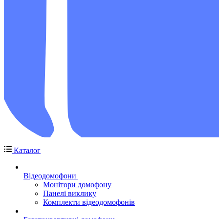
Каталог
Відеодомофони
Монітори домофону
Панелі виклику
Комплекти відеодомофонів