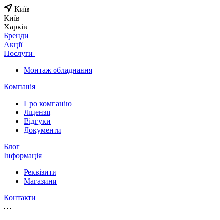
Київ
Київ
Харків
Бренди
Акції
Послуги
Монтаж обладнання
Компанія
Про компанію
Ліцензії
Відгуки
Документи
Блог
Інформація
Реквізити
Магазини
Контакти