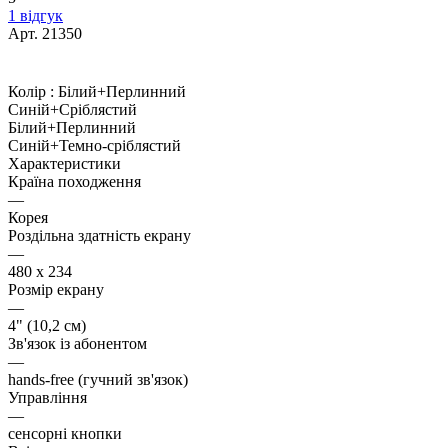
1 відгук
Арт.
21350
Колір :
Білий+Перлинний
Синій+Сріблястий
Білий+Перлинний
Синій+Темно-сріблястий
Характеристики
Країна походження
—
Корея
Роздільна здатність екрану
—
480 х 234
Розмір екрану
—
4" (10,2 см)
Зв'язок із абонентом
—
hands-free (гучний зв'язок)
Управління
—
сенсорні кнопки