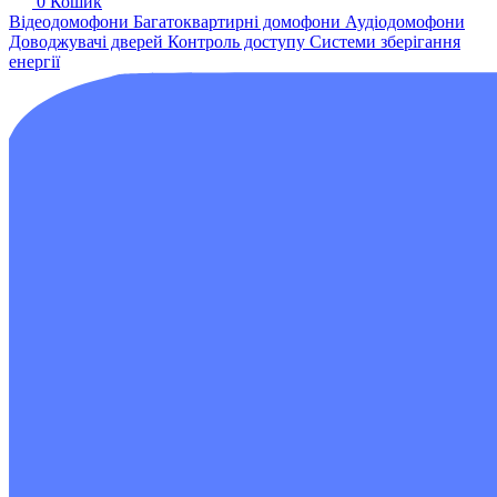
0
Кошик
Відеодомофони
Багатоквартирні домофони
Аудіодомофони
Доводжувачі дверей
Контроль доступу
Системи зберігання
енергії