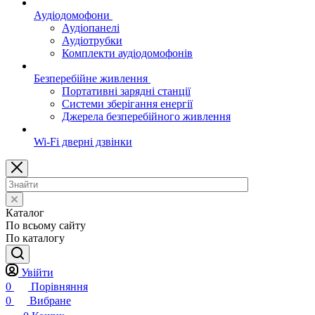
Аудіодомофони
Аудіопанелі
Аудіотрубки
Комплекти аудіодомофонів
Безперебійне живлення
Портативні зарядні станції
Системи зберігання енергії
Джерела безперебійного живлення
Wi-Fi дверні дзвінки
Каталог
По всьому сайту
По каталогу
Увійти
0
Порівняння
0
Вибране