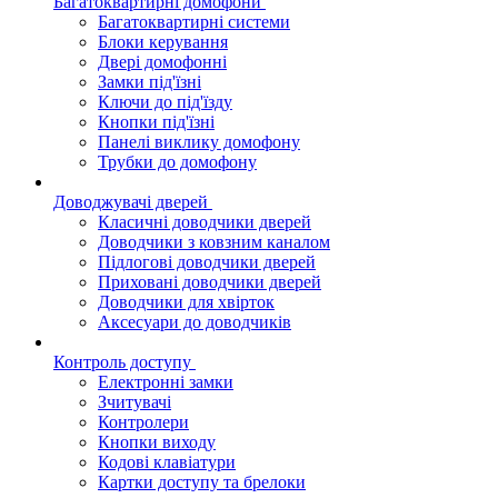
Багатоквартирні домофони
Багатоквартирні системи
Блоки керування
Двері домофонні
Замки під'їзні
Ключи до під'їзду
Кнопки під'їзні
Панелі виклику домофону
Трубки до домофону
Доводжувачі дверей
Класичні доводчики дверей
Доводчики з ковзним каналом
Підлогові доводчики дверей
Приховані доводчики дверей
Доводчики для хвірток
Аксесуари до доводчиків
Контроль доступу
Електронні замки
Зчитувачі
Контролери
Кнопки виходу
Кодові клавіатури
Картки доступу та брелоки