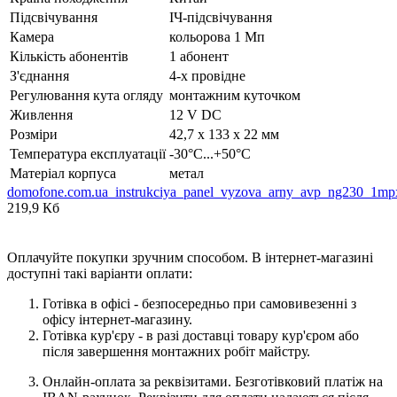
Підсвічування
ІЧ-підсвічування
Камера
кольорова 1 Мп
Кількість абонентів
1 абонент
З'єднання
4-х провідне
Регулювання кута огляду
монтажним куточком
Живлення
12 V DC
Розміри
42,7 х 133 х 22 мм
Температура експлуатації
-30°С...+50°С
Матеріал корпуса
метал
domofone.com.ua_instrukciya_panel_vyzova_arny_avp_ng230_1mp
219,9 Кб
Оплачуйте покупки зручним способом. В інтернет-магазині
доступні такі варіанти оплати:
Готівка в офісі - безпосередньо при самовивезенні з
офісу інтернет-магазину.
Готівка кур'єру - в разі доставці товару кур'єром або
після завершення монтажних робіт майстру.
Онлайн-оплата за реквізитами. Безготівковий платіж на