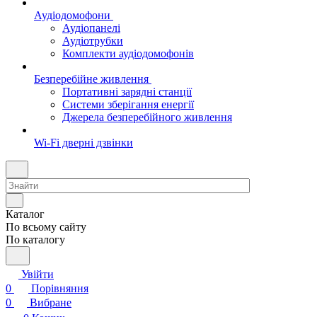
Аудіодомофони
Аудіопанелі
Аудіотрубки
Комплекти аудіодомофонів
Безперебійне живлення
Портативні зарядні станції
Системи зберігання енергії
Джерела безперебійного живлення
Wi-Fi дверні дзвінки
Каталог
По всьому сайту
По каталогу
Увійти
0
Порівняння
0
Вибране