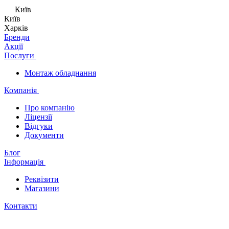
Київ
Київ
Харків
Бренди
Акції
Послуги
Монтаж обладнання
Компанія
Про компанію
Ліцензії
Відгуки
Документи
Блог
Інформація
Реквізити
Магазини
Контакти