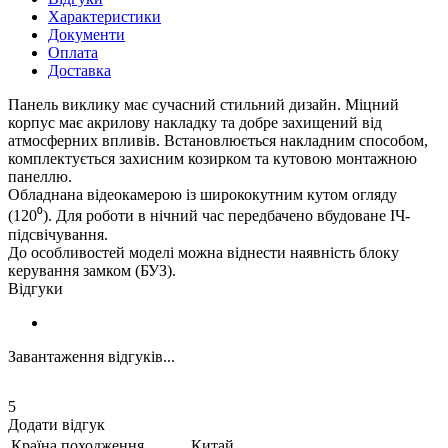
Характеристики
Документи
Оплата
Доставка
Панель виклику має сучасний стильний дизайн. Міцний
корпус має акрилову накладку та добре захищений від
атмосферних впливів. Встановлюється накладним способом,
комплектується захисним козирком та кутовою монтажною
панеллю.
Обладнана відеокамерою із ширококутним кутом огляду
(120⁰). Для роботи в нічний час передбачено вбудоване ІЧ-
підсвічування.
До особливостей моделі можна віднести наявність блоку
керування замком (БУЗ).
Відгуки
Завантаження відгуків...
5
Додати відгук
Країна походження
Китай