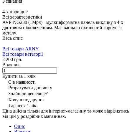
З'єднання
—
4-х провідне
Всі характеристики
AVP-NG230 (1Mpx) - мультиформатна панель виклику з 4-х
дротовим підключенням. Має вандалозахищений корпус із
металу.
Весь опис
Всі товари ARNY
Всі товари категорії
2 200 грн.
В кошик
Купити за 1 клiк
Є в наявності
Розрахувати доставку
Знайшли дешевше?
Хочу в подарунок
Гарантія 1 рік
Ціна дійсна тільки для інтернет-магазину та може відрізнятись
від цін у роздрібних магазинах.
Опис
Відгуки