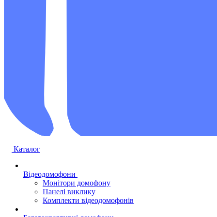
Каталог
Відеодомофони
Монітори домофону
Панелі виклику
Комплекти відеодомофонів