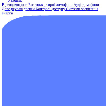
0
Кошик
Відеодомофони
Багатоквартирні домофони
Аудіодомофони
Доводжувачі дверей
Контроль доступу
Системи зберігання
енергії