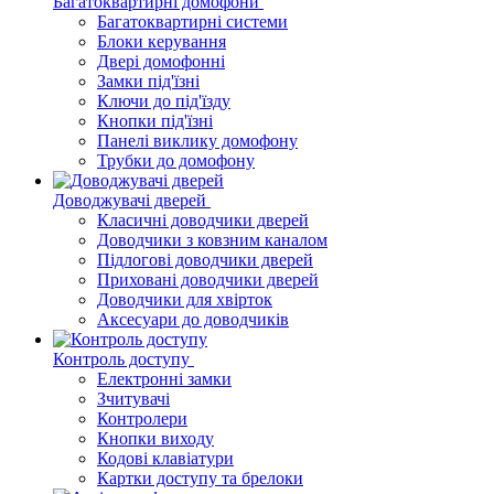
Багатоквартирні домофони
Багатоквартирні системи
Блоки керування
Двері домофонні
Замки під'їзні
Ключи до під'їзду
Кнопки під'їзні
Панелі виклику домофону
Трубки до домофону
Доводжувачі дверей
Класичні доводчики дверей
Доводчики з ковзним каналом
Підлогові доводчики дверей
Приховані доводчики дверей
Доводчики для хвірток
Аксесуари до доводчиків
Контроль доступу
Електронні замки
Зчитувачі
Контролери
Кнопки виходу
Кодові клавіатури
Картки доступу та брелоки