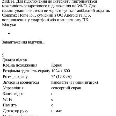
ZigBee. Для підключення до Інтернету підтримується
можливість бездротового підключення по Wi-Fi. Для
налаштування системи використовується мобільний додаток
Сommax Home IoT, сумісний з ОС Android та iOS,
встановлених у смартфоні або планшетному ПК.
Відгуки
Завантаження відгуків...
5
Додати відгук
Країна походження
Корея
Роздільна здатність екрану
1024 x 600
Розмір екрану
7" (17,8 см)
Зв'язок із абонентом
hands-free (гучний зв'язок)
Управління
сенсорний екран
Запис відео
є
Wi-Fi
є
Пам'ять
є
Детектор руху
немає