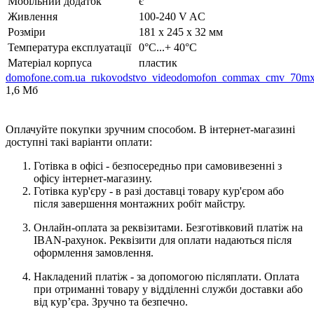
Мобільний додаток
є
Живлення
100-240 V AC
Розміри
181 х 245 х 32 мм
Температура експлуатації
0°C...+ 40°C
Матеріал корпуса
пластик
domofone.com.ua_rukovodstvo_videodomofon_commax_cmv_70m
1,6 Мб
Оплачуйте покупки зручним способом. В інтернет-магазині
доступні такі варіанти оплати:
Готівка в офісі - безпосередньо при самовивезенні з
офісу інтернет-магазину.
Готівка кур'єру - в разі доставці товару кур'єром або
після завершення монтажних робіт майстру.
Онлайн-оплата за реквізитами. Безготівковий платіж на
IBAN-рахунок. Реквізити для оплати надаються після
оформлення замовлення.
Накладений платіж - за допомогою післяплати. Оплата
при отриманні товару у відділенні служби доставки або
від кур’єра. Зручно та безпечно.