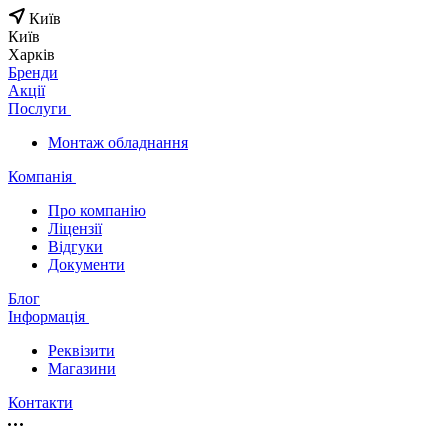
Київ
Київ
Харків
Бренди
Акції
Послуги
Монтаж обладнання
Компанія
Про компанію
Ліцензії
Відгуки
Документи
Блог
Інформація
Реквізити
Магазини
Контакти