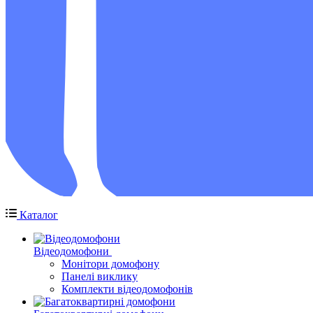
Каталог
Відеодомофони
Монітори домофону
Панелі виклику
Комплекти відеодомофонів