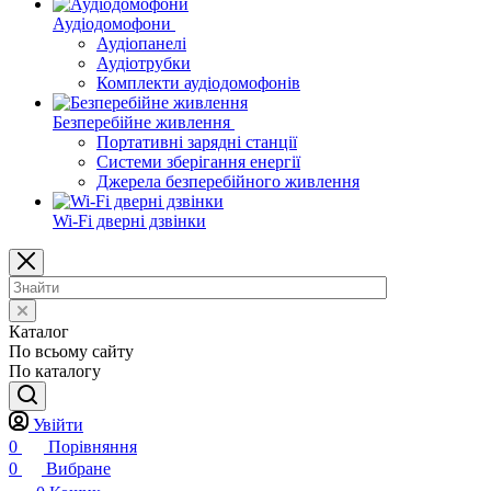
Аудіодомофони
Аудіопанелі
Аудіотрубки
Комплекти аудіодомофонів
Безперебійне живлення
Портативні зарядні станції
Системи зберігання енергії
Джерела безперебійного живлення
Wi-Fi дверні дзвінки
Каталог
По всьому сайту
По каталогу
Увійти
0
Порівняння
0
Вибране