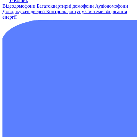
0
Кошик
Відеодомофони
Багатоквартирні домофони
Аудіодомофони
Доводжувачі дверей
Контроль доступу
Системи зберігання
енергії