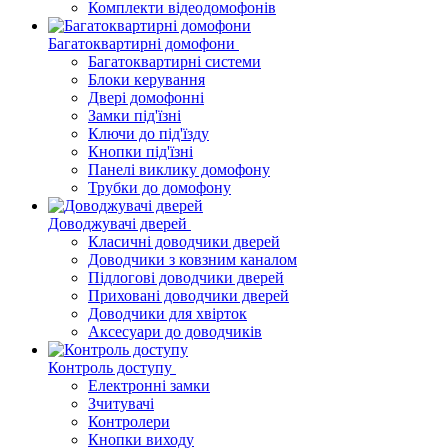
Комплекти відеодомофонів
Багатоквартирні домофони
Багатоквартирні системи
Блоки керування
Двері домофонні
Замки під'їзні
Ключи до під'їзду
Кнопки під'їзні
Панелі виклику домофону
Трубки до домофону
Доводжувачі дверей
Класичні доводчики дверей
Доводчики з ковзним каналом
Підлогові доводчики дверей
Приховані доводчики дверей
Доводчики для хвірток
Аксесуари до доводчиків
Контроль доступу
Електронні замки
Зчитувачі
Контролери
Кнопки виходу