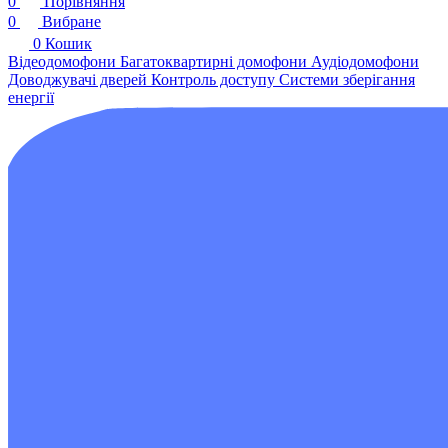
0
Порівняння
0
Вибране
0
Кошик
Відеодомофони
Багатоквартирні домофони
Аудіодомофони
Доводжувачі дверей
Контроль доступу
Системи зберігання
енергії