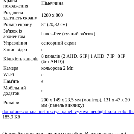
Країна
Німеччина
походження
Роздільна
1280 х 800
здатність екрану
Розмір екрану
8" (20,32 см)
Зв'язок із
hands-free (гучний зв'язок)
абонентом
Управління
сенсорний екран
Запис відео
є
8 каналів (2 AHD, 6 IP | 1 AHD, 7 IP | 8 IP
Кількість каналів
(без AHD))
Камера
кольорова 2 Мп
Wi-Fi
є
Пам'ять
є
Мобільний
є
додаток
200 х 149 х 23,5 мм (монітор), 131 х 47 х 20
Розміри
мм (панель виклику)
domofone.com.ua_instrukciya_panel_vyzova_neolight_solo_solo_fh
185,9 Кб
Оплачуйте покупки зручним способом. В інтернет-магазині