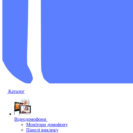
Каталог
Відеодомофони
Монітори домофону
Панелі виклику