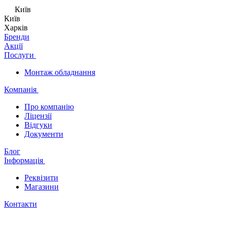
Київ
Київ
Харків
Бренди
Акції
Послуги
Монтаж обладнання
Компанія
Про компанію
Ліцензії
Відгуки
Документи
Блог
Інформація
Реквізити
Магазини
Контакти