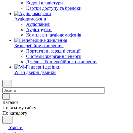
Кодові клавіатури
Картки доступу та брелоки
Аудіодомофони
Аудіопанелі
Аудіотрубки
Комплекти аудіодомофонів
Безперебійне живлення
Портативні зарядні станції
Системи зберігання енергії
Джерела безперебійного живлення
Wi-Fi дверні дзвінки
Каталог
По всьому сайту
По каталогу
Увійти