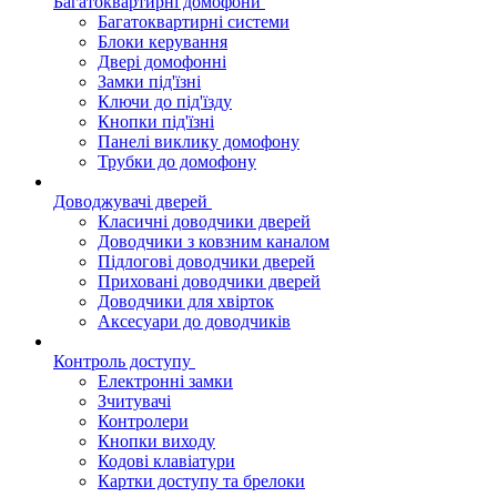
Багатоквартирні домофони
Багатоквартирні системи
Блоки керування
Двері домофонні
Замки під'їзні
Ключи до під'їзду
Кнопки під'їзні
Панелі виклику домофону
Трубки до домофону
Доводжувачі дверей
Класичні доводчики дверей
Доводчики з ковзним каналом
Підлогові доводчики дверей
Приховані доводчики дверей
Доводчики для хвірток
Аксесуари до доводчиків
Контроль доступу
Електронні замки
Зчитувачі
Контролери
Кнопки виходу
Кодові клавіатури
Картки доступу та брелоки