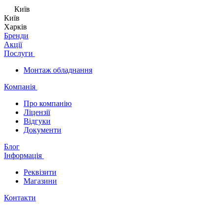
Київ
Київ
Харків
Бренди
Акції
Послуги
Монтаж обладнання
Компанія
Про компанію
Ліцензії
Відгуки
Документи
Блог
Інформація
Реквізити
Магазини
Контакти