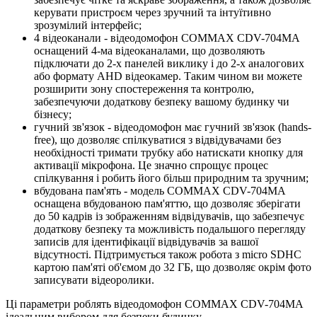
керувати пристроєм через зручний та інтуїтивно
зрозумілий інтерфейс;
4 відеоканали - відеодомофон COMMAX CDV-704MA
оснащений 4-ма відеоканалами, що дозволяють
підключати до 2-х панелей виклику і до 2-х аналогових
або формату AHD відеокамер. Таким чином ви можете
розширити зону спостереження та контролю,
забезпечуючи додаткову безпеку вашому будинку чи
бізнесу;
гучний зв'язок - відеодомофон має гучний зв'язок (hands-
free), що дозволяє спілкуватися з відвідувачами без
необхідності тримати трубку або натискати кнопку для
активації мікрофона. Це значно спрощує процес
спілкування і робить його більш природним та зручним;
вбудована пам'ять - модель COMMAX CDV-704MA
оснащена вбудованою пам'яттю, що дозволяє зберігати
до 50 кадрів із зображенням відвідувачів, що забезпечує
додаткову безпеку та можливість подальшого перегляду
записів для ідентифікації відвідувачів за вашої
відсутності. Підтримується також робота з micro SDHC
картою пам'яті об'ємом до 32 ГБ, що дозволяє окрім фото
записувати відеоролики.
Ці параметри роблять відеодомофон COMMAX CDV-704MA
ідеальним вибором для безпеки будинку.