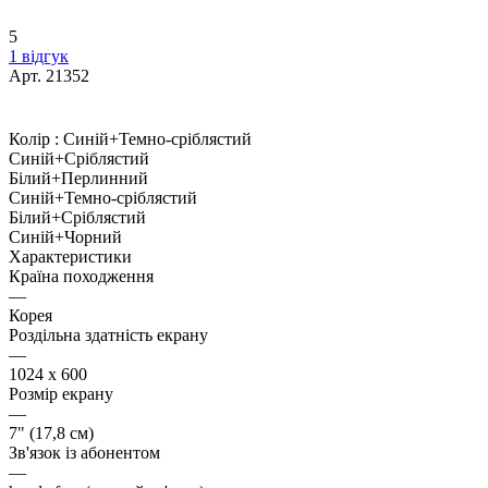
5
1 відгук
Арт.
21352
Колір :
Синій+Темно-сріблястий
Синій+Сріблястий
Білий+Перлинний
Синій+Темно-сріблястий
Білий+Сріблястий
Синій+Чорний
Характеристики
Країна походження
—
Корея
Роздільна здатність екрану
—
1024 x 600
Розмір екрану
—
7" (17,8 см)
Зв'язок із абонентом
—