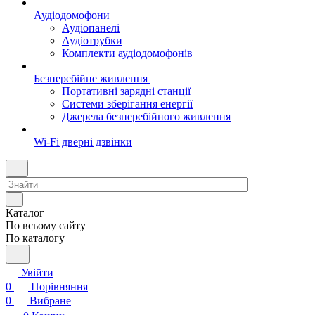
Аудіодомофони
Аудіопанелі
Аудіотрубки
Комплекти аудіодомофонів
Безперебійне живлення
Портативні зарядні станції
Системи зберігання енергії
Джерела безперебійного живлення
Wi-Fi дверні дзвінки
Каталог
По всьому сайту
По каталогу
Увійти
0
Порівняння
0
Вибране