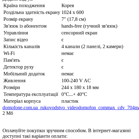
Країна походження
Корея
Роздільна здатність екрану
1024 x 600
Розмір екрану
7" (17,8 см)
Зв'язок із абонентом
hands-free (гучний зв'язок)
Управління
сенсорний екран
Запис відео
є
Кількість каналів
4 канали (2 панелі, 2 камери)
Wi-Fi
немає
Пам'ять
є
Детектор руху
є
Мобільний додаток
немає
Живлення
100-240 V AC
Розміри
244 x 180 x 18 мм
Температура експлуатації
0°C...+ 40°C
Матеріал корпуса
пластик
domofone.com.ua_rukovodstvo_videodomofon_commax_cdv_704m
2 Мб
Оплачуйте покупки зручним способом. В інтернет-магазині
доступні такі варіанти оплати: