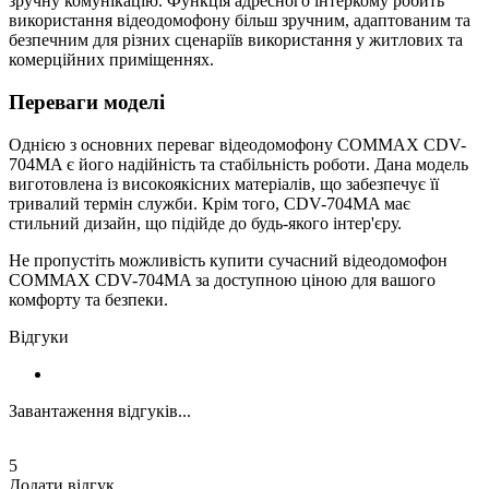
зручну комунікацію. Функція адресного інтеркому робить
використання відеодомофону більш зручним, адаптованим та
безпечним для різних сценаріїв використання у житлових та
комерційних приміщеннях.
Переваги моделі
Однією з основних переваг відеодомофону COMMAX CDV-
704MA є його надійність та стабільність роботи. Дана модель
виготовлена із високоякісних матеріалів, що забезпечує її
тривалий термін служби. Крім того, CDV-704MA має
стильний дизайн, що підійде до будь-якого інтер'єру.
Не пропустіть можливість купити сучасний відеодомофон
COMMAX CDV-704MA за доступною ціною для вашого
комфорту та безпеки.
Відгуки
Завантаження відгуків...
5
Додати відгук