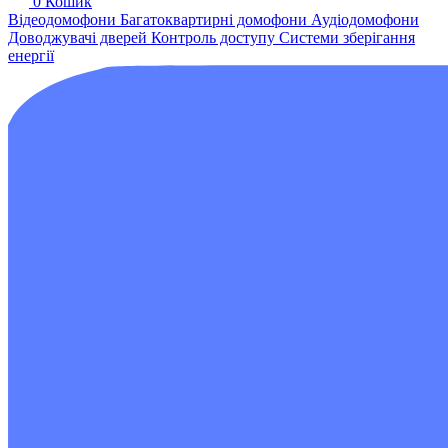
0
Кошик
Відеодомофони
Багатоквартирні домофони
Аудіодомофони
Доводжувачі дверей
Контроль доступу
Системи зберігання
енергії