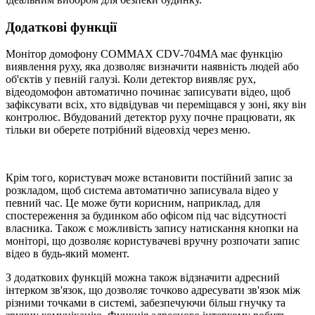
Додаткові функції
Монітор домофону COMMAX CDV-704MA має функцію
виявлення руху, яка дозволяє визначити наявність людей або
об'єктів у певній галузі. Коли детектор виявляє рух,
відеодомофон автоматично починає записувати відео, щоб
зафіксувати всіх, хто відвідував чи переміщався у зоні, яку він
контролює. Вбудований детектор руху почне працювати, як
тільки ви оберете потрібний відеовхід через меню.
Крім того, користувач може встановити постійний запис за
розкладом, щоб система автоматично записувала відео у
певний час. Це може бути корисним, наприклад, для
спостереження за будинком або офісом під час відсутності
власника. Також є можливість запису натискання кнопки на
моніторі, що дозволяє користувачеві вручну розпочати запис
відео в будь-який момент.
З додаткових функцій можна також відзначити адресний
інтерком зв'язок, що дозволяє точково адресувати зв'язок між
різними точками в системі, забезпечуючи більш гнучку та