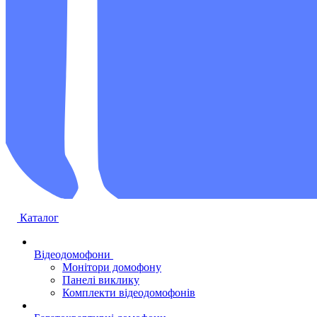
Каталог
Відеодомофони
Монітори домофону
Панелі виклику
Комплекти відеодомофонів