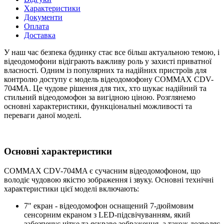
Характеристики
Документи
Оплата
Доставка
У наш час безпека будинку стає все більш актуальною темою, і
відеодомофони відіграють важливу роль у захисті приватної
власності. Одним із популярних та надійних пристроїв для
контролю доступу є модель відеодомофону COMMAX CDV-
704MA. Це чудове рішення для тих, хто шукає надійний та
стильний відеодомофон за вигідною ціною. Розглянемо
основні характеристики, функціональні можливості та
переваги даної моделі.
Основні характеристики
COMMAX CDV-704MA є сучасним відеодомофоном, що
володіє чудовою якістю зображення і звуку. Основні технічні
характеристики цієї моделі включають:
7" екран - відеодомофон оснащений 7-дюймовим
сенсорним екраном з LED-підсвічуванням, який
забезпечує чітке та яскраве зображення, а також дозволяє