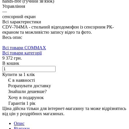
hands-free (гучний зв'язок)
Управління
—
сенсорний екран
Всі характеристики
CDV-704MA - стильний відеодомофон із сенсорним РК-
екраном та можливістю запису відео та фото.
Весь опис
Всі товари COMMAX
Всі товари категорії
9 372 грн.
В кошик
Купити за 1 клiк
Є в наявності
Розрахувати доставку
Знайшли дешевше?
Хочу в подарунок
Гарантія 1 рік
Ціна дійсна тільки для інтернет-магазину та може відрізнятись
від цін у роздрібних магазинах.
Опис
Відгуки