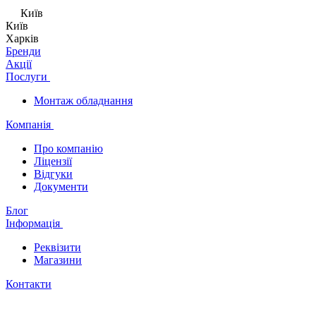
Київ
Київ
Харків
Бренди
Акції
Послуги
Монтаж обладнання
Компанія
Про компанію
Ліцензії
Відгуки
Документи
Блог
Інформація
Реквізити
Магазини
Контакти