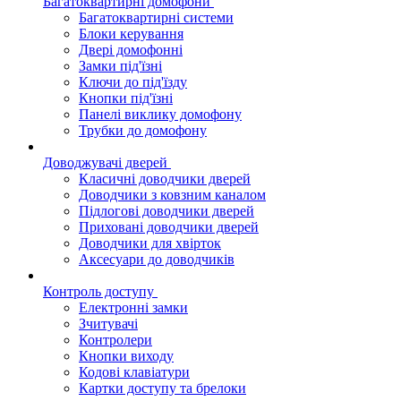
Багатоквартирні домофони
Багатоквартирні системи
Блоки керування
Двері домофонні
Замки під'їзні
Ключи до під'їзду
Кнопки під'їзні
Панелі виклику домофону
Трубки до домофону
Доводжувачі дверей
Класичні доводчики дверей
Доводчики з ковзним каналом
Підлогові доводчики дверей
Приховані доводчики дверей
Доводчики для хвірток
Аксесуари до доводчиків
Контроль доступу
Електронні замки
Зчитувачі
Контролери
Кнопки виходу
Кодові клавіатури
Картки доступу та брелоки