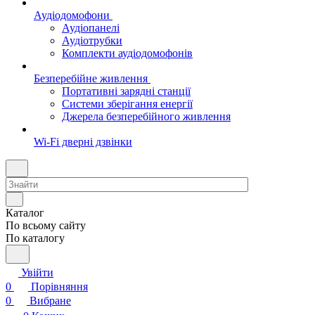
Аудіодомофони
Аудіопанелі
Аудіотрубки
Комплекти аудіодомофонів
Безперебійне живлення
Портативні зарядні станції
Системи зберігання енергії
Джерела безперебійного живлення
Wi-Fi дверні дзвінки
Каталог
По всьому сайту
По каталогу
Увійти
0
Порівняння
0
Вибране