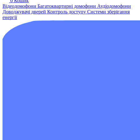
0
Кошик
Відеодомофони
Багатоквартирні домофони
Аудіодомофони
Доводжувачі дверей
Контроль доступу
Системи зберігання
енергії