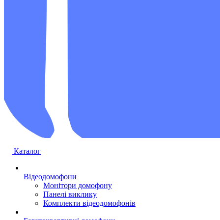
Каталог
Відеодомофони
Монітори домофону
Панелі виклику
Комплекти відеодомофонів