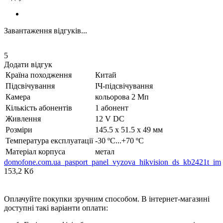
Завантаження відгуків...
5
Додати відгук
Країна походження
Китай
Підсвічування
ІЧ-підсвічування
Камера
кольорова 2 Мп
Кількість абонентів
1 абонент
Живлення
12 V DC
Розміри
145.5 х 51.5 х 49 мм
Температура експлуатації
-30 ºC...+70 ºC
Матеріал корпуса
метал
domofone.com.ua_pasport_panel_vyzova_hikvision_ds_kb2421t_im
153,2 Кб
Оплачуйте покупки зручним способом. В інтернет-магазині
доступні такі варіанти оплати: