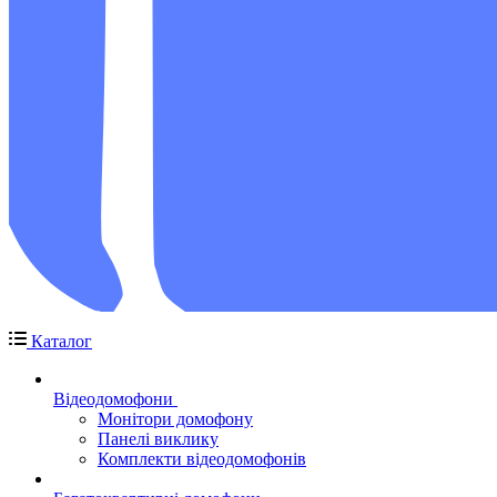
Каталог
Відеодомофони
Монітори домофону
Панелі виклику
Комплекти відеодомофонів