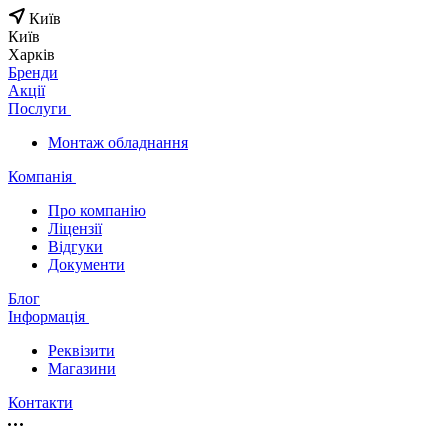
Київ
Київ
Харків
Бренди
Акції
Послуги
Монтаж обладнання
Компанія
Про компанію
Ліцензії
Відгуки
Документи
Блог
Інформація
Реквізити
Магазини
Контакти