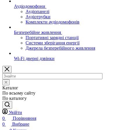
Аудіодомофони
Аудіопанелі
Аудіотрубки
Комплекти аудіодомофонів
Безперебійне живлення
Портативні зарядні станції
Системи зберігання енергії
Джерела безперебійного живлення
Wi-Fi дверні дзвінки
Каталог
По всьому сайту
По каталогу
Увійти
0
Порівняння
0
Вибране