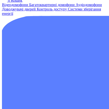
0
Кошик
Відеодомофони
Багатоквартирні домофони
Аудіодомофони
Доводжувачі дверей
Контроль доступу
Системи зберігання
енергії