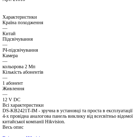
Характеристики
Країна походження
—
Китай
Підсвічування
—
ІЧ-підсвічування
Камера
—
кольорова 2 Мп
Кількість абонентів
—
1 абонент
Живлення
—
12 V DC
Всі характеристики
DS-KB2421T-IM - зручна в установці та проста в експлуатації
4-х провідна аналогова панель виклику від всесвітньо відомої
китайської компанії Hikvision.
Весь опис