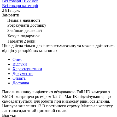
Всі товари Hikvision
Всі товари категорії
2 818 грн.
Замовити
Немає в наявності
Розрахувати доставку
Знайшли дешевше?
Хочу в подарунок
Гарантія 2 роки
Ціна дійсна тільки для інтернет-магазину та може відрізнятись
від цін у роздрібних магазинах.
Опис
Відгуки
Характеристики
Документи
Оплата
Доставка
Панель виклику виділяється вбудованою Full HD камерою з
КМОП матрицею розміром 1/2.7". Має ІК-підсвічування, що
самоадаптується, для роботи при низькому рівні освітлення.
Напруга живлення 12 В постійного струму. Матеріал корпусу
- антиоксидантний цинковий сплав.
Відгуки