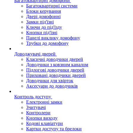
Багатоквартирні домофони
Багатоквартирні системи
Блоки керування
Двері домофонні
Замки під'їзні
Ключи до під'їзду
Кнопки під'їзні
Панелі виклику домофону
Трубки до домофону
Доводжувачі дверей
Класичні доводчики дверей
Доводчики з ковзним каналом
Підлогові доводчики дверей
Приховані доводчики дверей
Доводчики для хвірток
Аксесуари до доводчиків
Контроль доступу
Електронні замки
Зчитувачі
Контролери
Кнопки виходу
Кодові клавіатури
Картки доступу та брелоки